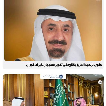
جلوي بن عبدالعزيز يطّلع على تقرير مهرجان خيرات نجران