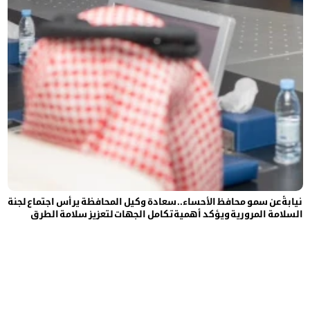
نيابةً عن سمو محافظ الأحساء.. سعادة وكيل المحافظة يرأس اجتماع لجنة
السلامة المرورية ويؤكد أهمية تكامل الجهات لتعزيز سلامة الطرق