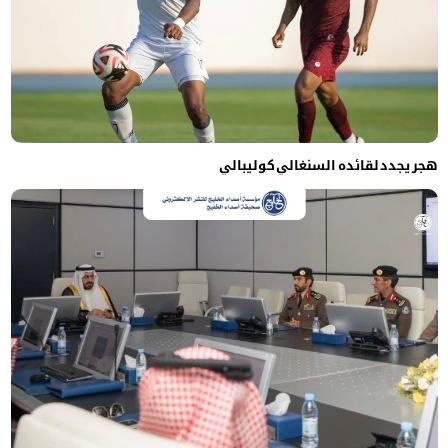
هجر يجدد لقائده السنغالي كوليبالي