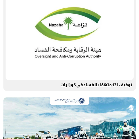
توقيف 131 متهمًا بالفساد في 5 وزارات